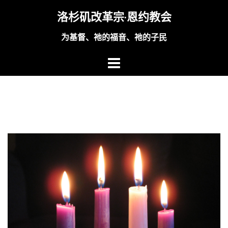
Skip
洛杉矶改革宗·恩约教会
to
content
为基督、祂的福音、祂的子民