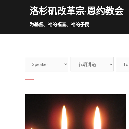
Skip
洛杉矶改革宗·恩约教会
to
content
为基督、祂的福音、祂的子民