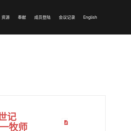
资源
奉献
成员登陆
会议记录
English
世记
王一牧师