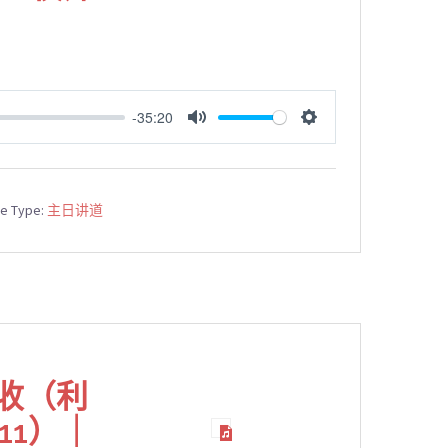
-35:20
MUTE
SETTINGS
ce Type:
主日讲道
丰收（利
11）｜