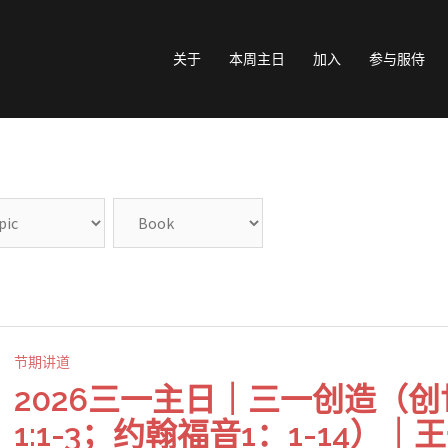
关于
本周主日
加入
参与服侍
节期讲道
2026三一主日｜三一创造（创
1:1-3；约翰福音1：1-14）｜