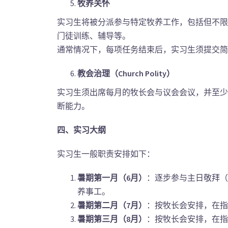
牧养关怀
实习生将被分派参与特定牧养工作，包括但不限
门徒训练、辅导等。
通常情况下，每项任务结束后，实习生须提交简
教会治理（Church Polity
）
实习生须出席每月的牧长会与议会会议，并至少
断能力。
四、实习大纲
实习生一般职责安排如下：
暑期第一月（6
月）
：逐步参与主日敬拜（
养事工。
暑期第二月（7
月）
：按牧长会安排，在指
暑期第三月（8
月）
：按牧长会安排，在指