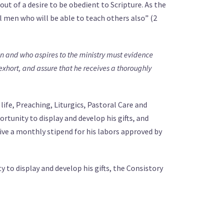
ut of a desire to be obedient to Scripture. As the
 men who will be able to teach others also” (2
n and who aspires to the ministry must evidence
o exhort, and assure that he receives a thoroughly
life, Preaching, Liturgics, Pastoral Care and
rtunity to display and develop his gifts, and
ceive a monthly stipend for his labors approved by
 to display and develop his gifts, the Consistory