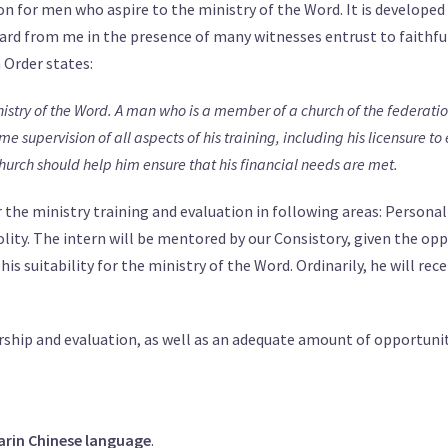
n for men who aspire to the ministry of the Word. It is developed o
rd from me in the presence of many witnesses entrust to faithful
 Order states:
stry of the Word. A man who is a member of a church of the federatio
me supervision of all aspects of his training, including his licensure t
hurch should help him ensure that his financial needs are met.
the ministry training and evaluation in following areas: Personal 
ity. The intern will be mentored by our Consistory, given the oppo
is suitability for the ministry of the Word. Ordinarily, he will re
rship and evaluation, as well as an adequate amount of opportunity
rin Chinese language
.