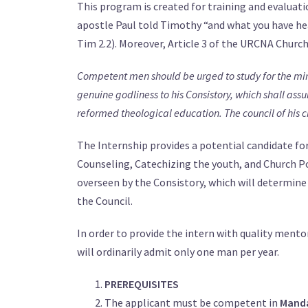
This program is created for training and evaluatio
apostle Paul told Timothy “and what you have hea
Tim 2.2). Moreover, Article 3 of the URCNA Church
Competent men should be urged to study for the mini
genuine godliness to his Consistory, which shall assu
reformed theological education. The council of his c
The Internship provides a potential candidate for 
Counseling, Catechizing the youth, and Church Pol
overseen by the Consistory, which will determine h
the Council.
In order to provide the intern with quality mento
will ordinarily admit only one man per year.
PREREQUISITES
The applicant must be competent in
Manda