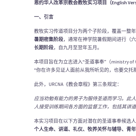
恩约华人改革宗教会
教牧实习项目（English Versi
一、引言
教牧实习传道项目分为两个子阶段，覆盖一整年
暑期密集阶段
，通常在神学院暑假期间进行（六
长期阶段
，自九月至翌年五月。
本项目旨在为立志进入“圣道事奉”（ministr
“你在许多见证人面前从我所听见的，也要交托那忠
此外，URCNA《教会章程》第三条规定：
应当劝勉有能力的男子为服侍圣道而学习。此人
人接受训练期间各方面的监督工作，包括其讲道
本实习项目在以下方面对潜在的圣道事奉候选人
个人生命、讲道、礼仪、牧养关怀与辅导、青年