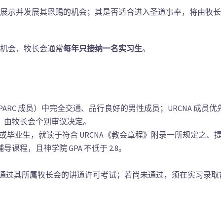
展示并发展其恩赐的机会；其是否适合进入圣道事奉，将由牧长
机会，牧长会通常
每年只接纳一名实习生
。
ARC 成员）中完全交通、品行良好的男性成员；URCNA 成员优
，由牧长会个别审议决定。
读生或毕业生，就读于符合 URCNA《教会章程》附录一所规定之
程，且神学院 GPA 不低于 2.8。
。
二，通过其所属牧长会的讲道许可考试；若尚未通过，须在实习录
。