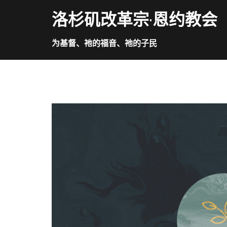
Skip
洛杉矶改革宗·恩约教会
to
content
为基督、祂的福音、祂的子民