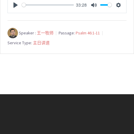
33:28
PLAY
MUTE
SETTI
Speaker :
王一牧师
Passage:
Psalm 46:1-11
Service Type:
主日讲道