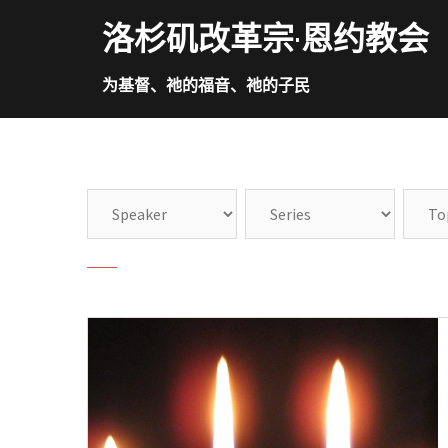
Skip
洛杉矶改革宗·恩约教会
to
content
为基督、祂的福音、祂的子民