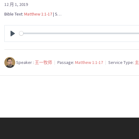
12 月 1, 2019
Bible Text:
Matthew 1:1-17
| S…
PLAY
Speaker :
王一牧师
Passage:
Matthew 1:1-17
Service Type: