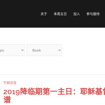
关于
本周主日
加入
参与服侍
节期讲道
2019降临期第一主日：耶稣基
谱