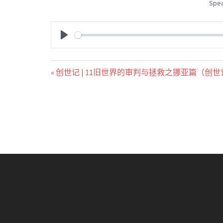
Spea
PLAY
« 创世记 | 11旧世界的审判与拯救之挪亚篇（创世记 7