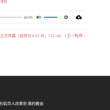
学课程
42:00
MUTE
SETTINGS
舟篇（创世记 6:13-20；7:11-16） | 王一牧师 »
杉矶华人改革宗·恩约教会