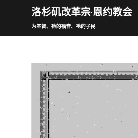
Skip
洛杉矶改革宗·恩约教会
to
content
为基督、祂的福音、祂的子民