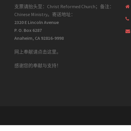
支票请抬头至：Christ Reformed Church；备注：
Chinese Ministry。寄送地址：
2320 E Lincoln Avenue
P. O. Box 6287
Anaheim, CA 92816-9998
网上奉献请点击这里
。
感谢您的奉献与支持！