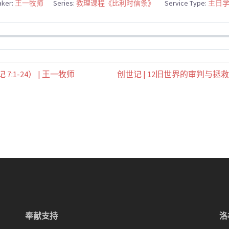
ker:
王一牧师
Series:
教理课程《比利时信条》
Service Type:
主日
:1-24） | 王一牧师
创世记 | 12旧世界的审判与拯救之方
奉献支持
洛