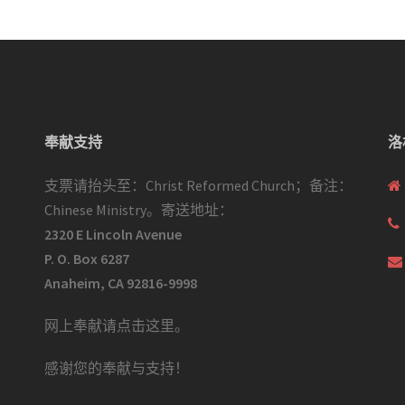
奉献支持
洛
支票请抬头至：Christ Reformed Church；备注：
Chinese Ministry。寄送地址：
2320 E Lincoln Avenue
P. O. Box 6287
Anaheim, CA 92816-9998
网上奉献请点击这里
。
感谢您的奉献与支持！