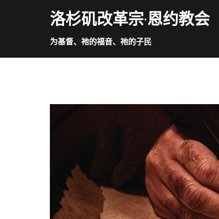
Skip
洛杉矶改革宗·恩约教会
to
content
为基督、祂的福音、祂的子民