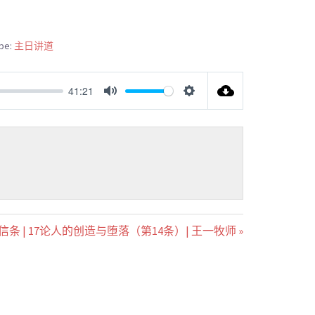
pe:
主日讲道
41:21
MUTE
SETTINGS
条 | 17论人的创造与堕落（第14条）| 王一牧师 »