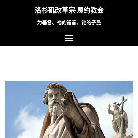
Skip
洛杉矶改革宗·恩约教会
to
content
为基督、祂的福音、祂的子民