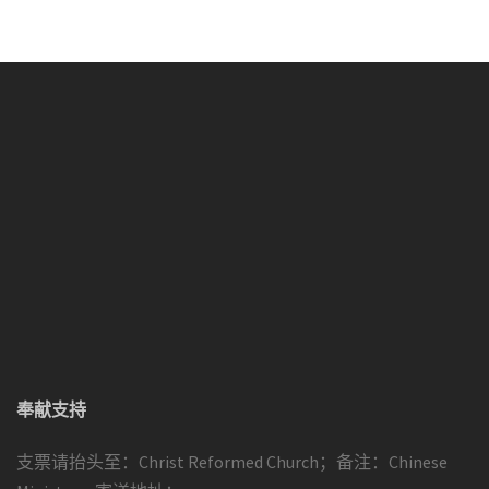
奉献支持
支票请抬头至：Christ Reformed Church；备注：Chinese