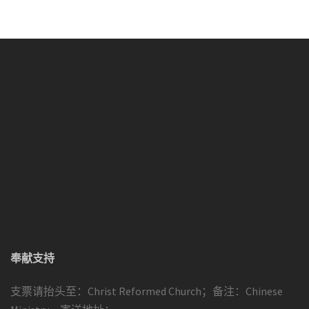
奉献支持
支票请抬头至：Christ Reformed Church；备注：Chinese