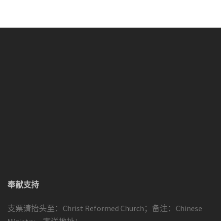
奉献支持
支票请抬头至：Christ Reformed Church；备注：Chinese