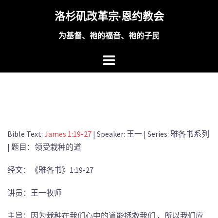
Skip
洛杉矶改革宗·恩约教会
to
content
为基督、祂的福音、祂的子民
Bible Text:
James 1:19-27
| Speaker: 王一 | Series: 雅各书系列
| 题目：领受栽种的道
经文：《雅各书》1:19-27
讲员：王一牧师
主旨：因为栽种在我们心中的道能拯救我们 ，所以我们应