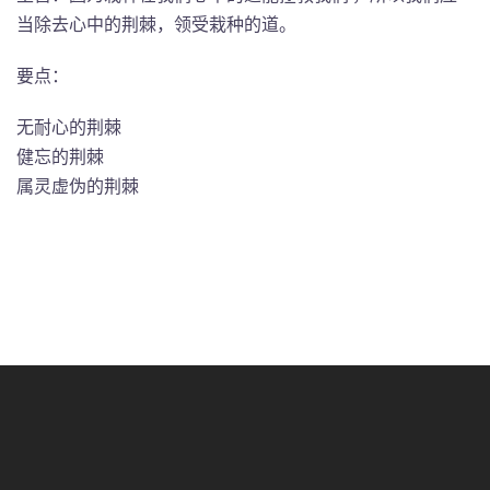
当除去心中的荆棘，领受栽种的道。
要点：
无耐心的荆棘
健忘的荆棘
属灵虚伪的荆棘