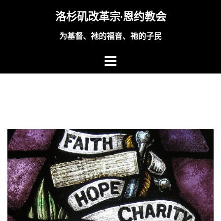
Skip
洛杉矶改革宗·恩约教会
to
content
为基督、祂的福音、祂的子民