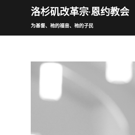
Skip
洛杉矶改革宗·恩约教会
to
content
为基督、祂的福音、祂的子民