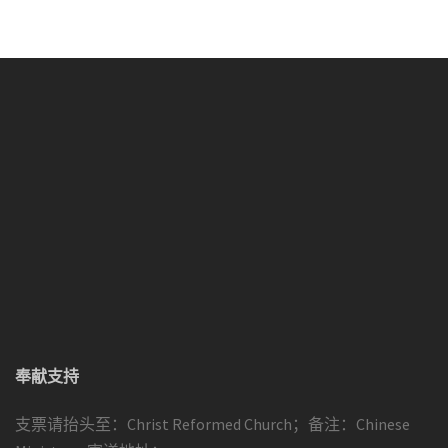
奉献支持
支票请抬头至：Christ Reformed Church；备注：Chinese