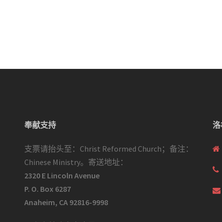
奉献支持
洛
支票请抬头至：Christ Reformed Church；备注：
Chinese Ministry。寄送地址：
2320 E Lincoln Avenue
P. O. Box 6287
Anaheim, CA 92816-9998