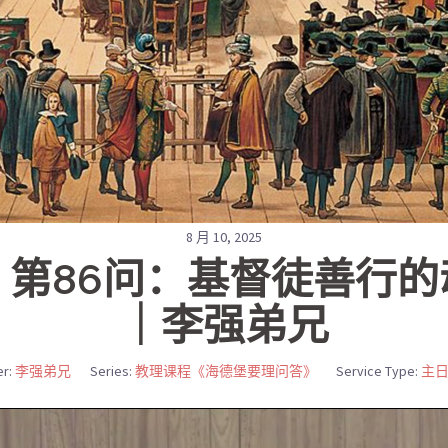
8 月 10, 2025
第86问：基督徒善行
｜李强弟兄
r:
李强弟兄
Series:
教理课程《海德堡要理问答》
Service Type:
主