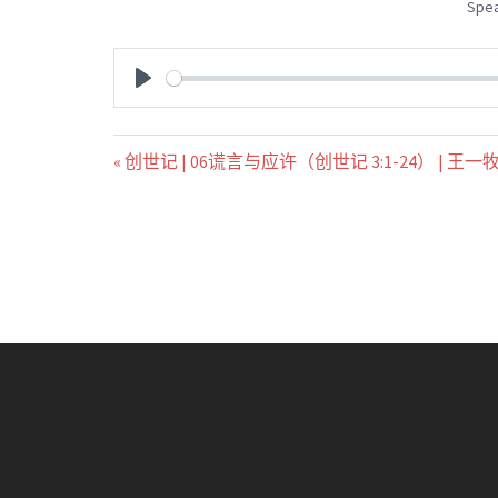
Spea
PLAY
« 创世记 | 06谎言与应许（创世记 3:1-24） | 王一