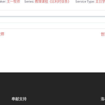
ker:
王一牧师
Series:
教理课程《比利时信条》
Service Type:
主日
牧师
创
奉献支持
洛