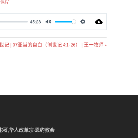
学课程
45:28
MUTE
SETTINGS
世记 | 07亚当的自白（创世记 4:1-26） | 王一牧师 »
杉矶华人改革宗·恩约教会