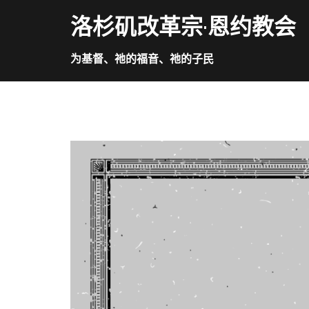
Skip
洛杉矶改革宗·恩约教会
to
content
为基督、祂的福音、祂的子民