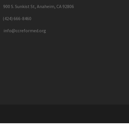
900 S. Sunkist St, Anaheim, CA 92806
(424) 666-8460
info@ccreformed.org