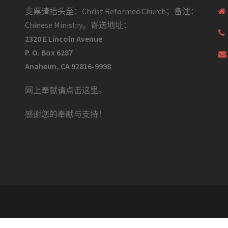
支票请抬头至：Christ Reformed Church；备注：
Chinese Ministry。寄送地址：
2320 E Lincoln Avenue
P. O. Box 6287
Anaheim, CA 92816-9998
网上奉献请点击这里
。
感谢您的奉献与支持！