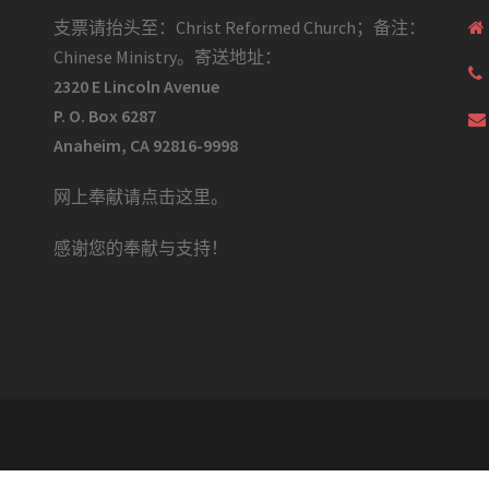
支票请抬头至：Christ Reformed Church；备注：
Chinese Ministry。寄送地址：
2320 E Lincoln Avenue
P. O. Box 6287
Anaheim, CA 92816-9998
网上奉献请点击这里
。
感谢您的奉献与支持！