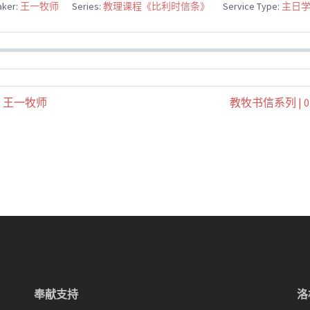
ker:
王一牧师
Series:
教理课程《比利时信条》
Service Type:
主日
| 王一牧师
教牧书信系列 | 
奉献支持
洛