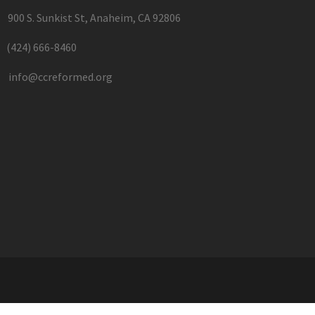
900 S. Sunkist St, Anaheim, CA 92806
(424) 666-8460
info@ccreformed.org