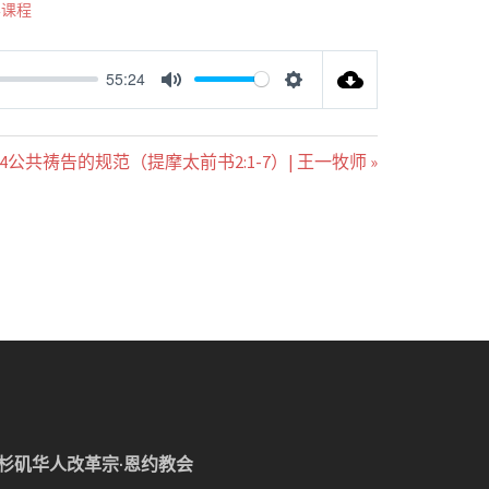
学课程
55:24
MUTE
SETTINGS
04公共祷告的规范（提摩太前书2:1-7）| 王一牧师 »
杉矶华人改革宗·恩约教会