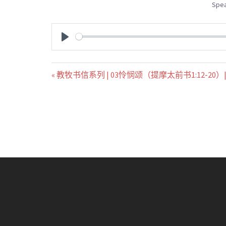
Spea
PLAY
« 教牧书信系列 | 03怜悯颂（提摩太前书1:12-20）