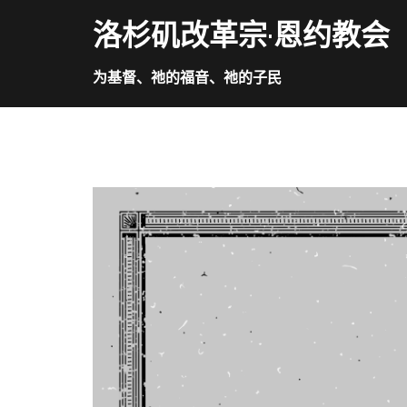
Skip
洛杉矶改革宗·恩约教会
to
content
为基督、祂的福音、祂的子民