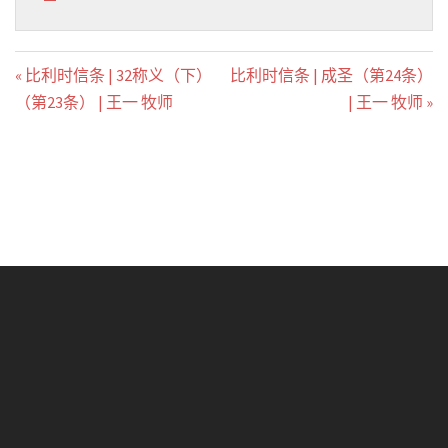
« 比利时信条 | 32称义（下）
比利时信条 | 成圣（第24条）
（第23条） | 王一 牧师
| 王一 牧师 »