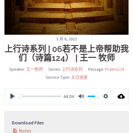
5 月 8, 2022
上行诗系列 | 06若不是上帝帮助我
们（诗篇124） | 王一 牧师
Speaker:
王一牧师
Series:
上行诗系列
Passage:
Psalms124
Service Type:
主日讲道
44:04
PLAY
MUTE
SETTINGS
Download Files
Notes