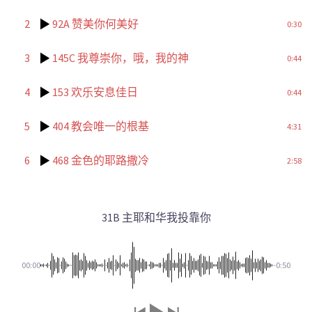
2
92A 赞美你何美好
0:30
3
145C 我尊崇你，哦，我的神
0:44
4
153 欢乐安息佳日
0:44
5
404 教会唯一的根基
4:31
6
468 金色的耶路撒冷
2:58
31B 主耶和华我投靠你
00:00
-0:50