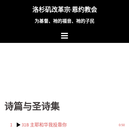
Skip
洛杉矶改革宗·恩约教会
to
content
为基督、祂的福音、祂的子民
诗篇与圣诗集
1
31B 主耶和华我投靠你
0:50