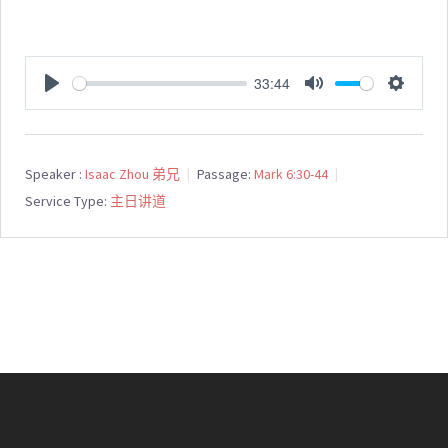
33:44
PLAY
MUTE
SETTI
Speaker :
Isaac Zhou 弟兄
Passage:
Mark 6:30-44
Service Type:
主日讲道