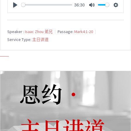
36:30
PLAY
MUTE
SETTI
Speaker :
Isaac Zhou 弟兄
Passage:
Mark4:1-20
Service Type:
主日讲道