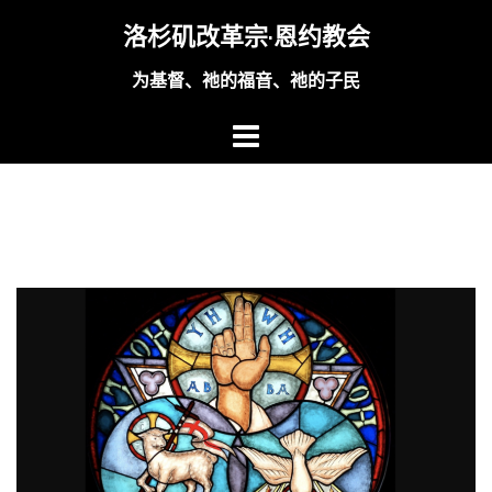
Skip
洛杉矶改革宗·恩约教会
to
content
为基督、祂的福音、祂的子民