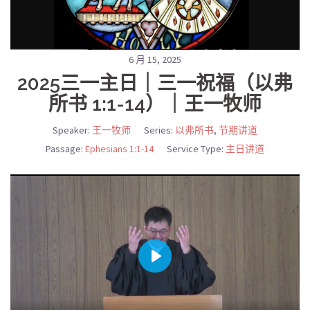
6 月 15, 2025
2025三一主日｜三一祝福（以弗
所书 1:1-14）｜王一牧师
Speaker:
王一牧师
Series:
以弗所书
,
节期讲道
Passage:
Ephesians 1:1-14
Service Type:
主日讲道
PLAY