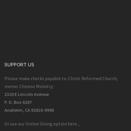
SUPPORT US
Please make checks payable to: Christ Reformed Church;
memo: Chinese Ministry;
2320 E Lincoln Avenue
P. O. Box 6287
Anaheim, CA 92816-9998
Or use our Online Giving option here.
。