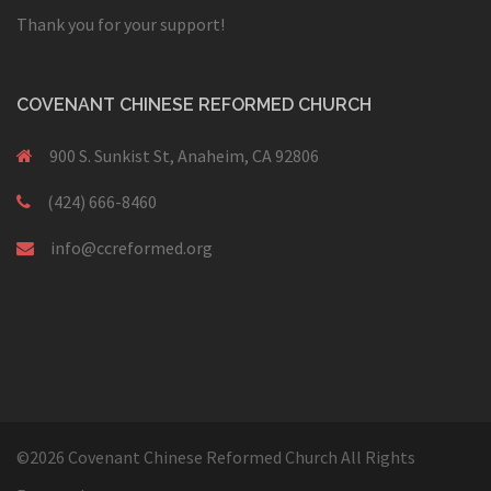
Thank you for your support!
COVENANT CHINESE REFORMED CHURCH
900 S. Sunkist St, Anaheim, CA 92806
(424) 666-8460
info@ccreformed.org
©2026 Covenant Chinese Reformed Church All Rights