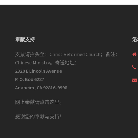
奉献支持
洛
支票请抬头至：Christ Reformed Church；备注：
Chinese Ministry。寄送地址：
2320 E Lincoln Avenue
P. O. Box 6287
Anaheim, CA 92816-9998
网上奉献请点击这里
。
感谢您的奉献与支持！